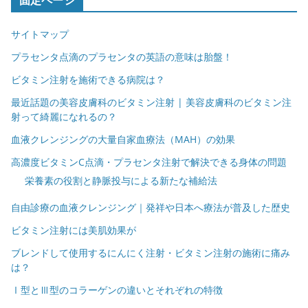
固定ページ
サイトマップ
プラセンタ点滴のプラセンタの英語の意味は胎盤！
ビタミン注射を施術できる病院は？
最近話題の美容皮膚科のビタミン注射 | 美容皮膚科のビタミン注
射って綺麗になれるの？
血液クレンジングの大量自家血療法（MAH）の効果
高濃度ビタミンC点滴・プラセンタ注射で解決できる身体の問題
栄養素の役割と静脈投与による新たな補給法
自由診療の血液クレンジング｜発祥や日本へ療法が普及した歴史
ビタミン注射には美肌効果が
ブレンドして使用するにんにく注射・ビタミン注射の施術に痛み
は？
Ⅰ型とⅢ型のコラーゲンの違いとそれぞれの特徴