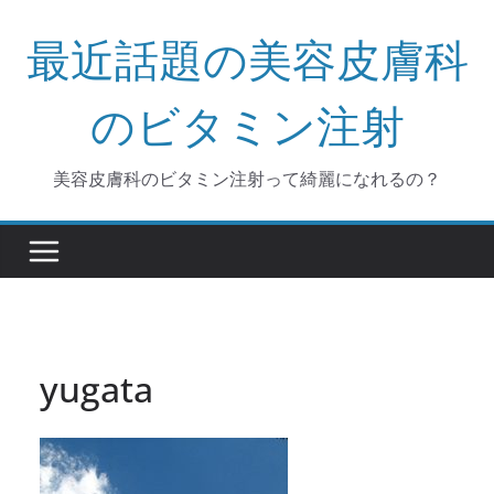
コ
最近話題の美容皮膚科
ン
テ
ン
のビタミン注射
ツ
へ
美容皮膚科のビタミン注射って綺麗になれるの？
ス
キ
ッ
プ
yugata