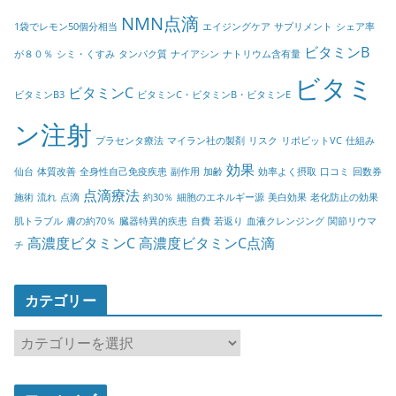
NMN点滴
1袋でレモン50個分相当
エイジングケア
サプリメント
シェア率
ビタミンB
が８０％
シミ・くすみ
タンパク質
ナイアシン
ナトリウム含有量
ビタミ
ビタミンC
ビタミンB3
ビタミンC・ビタミンB・ビタミンE
ン注射
プラセンタ療法
マイラン社の製剤
リスク
リポビットVC
仕組み
効果
仙台
体質改善
全身性自己免疫疾患
副作用
加齢
効率よく摂取
口コミ
回数券
点滴療法
施術
流れ
点滴
約30％
細胞のエネルギー源
美白効果
老化防止の効果
肌トラブル
膚の約70％
臓器特異的疾患
自費
若返り
血液クレンジング
関節リウマ
高濃度ビタミンC
高濃度ビタミンC点滴
チ
カテゴリー
カ
テ
ゴ