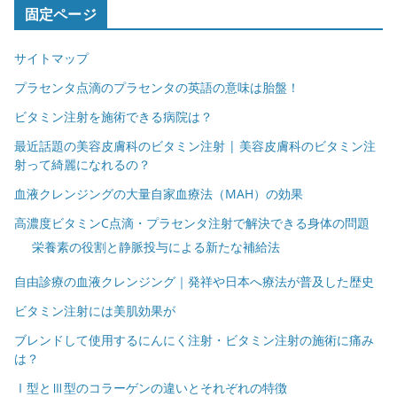
固定ページ
サイトマップ
プラセンタ点滴のプラセンタの英語の意味は胎盤！
ビタミン注射を施術できる病院は？
最近話題の美容皮膚科のビタミン注射 | 美容皮膚科のビタミン注
射って綺麗になれるの？
血液クレンジングの大量自家血療法（MAH）の効果
高濃度ビタミンC点滴・プラセンタ注射で解決できる身体の問題
栄養素の役割と静脈投与による新たな補給法
自由診療の血液クレンジング｜発祥や日本へ療法が普及した歴史
ビタミン注射には美肌効果が
ブレンドして使用するにんにく注射・ビタミン注射の施術に痛み
は？
Ⅰ型とⅢ型のコラーゲンの違いとそれぞれの特徴