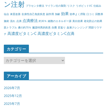
ン注射
プラセンタ療法
マイラン社の製剤
リスク
リポビットVC
仕組み
効果
仙台
体質改善
全身性自己免疫疾患
副作用
加齢
効率よく摂取
口コミ
回数券
点滴療法
施術
流れ
点滴
約30％
細胞のエネルギー源
美白効果
老化防止の効果
肌トラブル
膚の約70％
臓器特異的疾患
自費
若返り
血液クレンジング
関節リウマ
高濃度ビタミンC
高濃度ビタミンC点滴
チ
カテゴリー
カ
テ
ゴ
アーカイブ
リ
ー
2026年7月
2025年12月
2025年7月