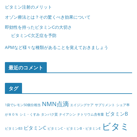
ビタミン注射のメリット
オゾン療法とは？その驚くべき効果について
即効性を持ったビタミンCの大切さ
ビタミンC欠乏症を予防
APMなど様々な種類があることを覚えておきましょう
最近のコメント
タグ
NMN点滴
1袋でレモン50個分相当
エイジングケア
サプリメント
シェア率
ビタミンB
が８０％
シミ・くすみ
タンパク質
ナイアシン
ナトリウム含有量
ビタミ
ビタミンC
ビタミンB3
ビタミンC・ビタミンB・ビタミンE