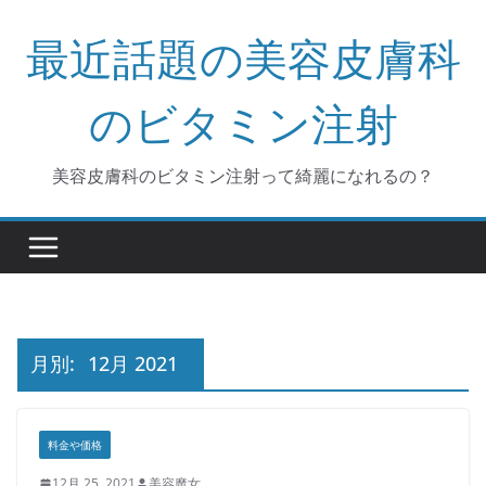
コ
最近話題の美容皮膚科
ン
テ
ン
のビタミン注射
ツ
へ
美容皮膚科のビタミン注射って綺麗になれるの？
ス
キ
ッ
プ
月別:
12月 2021
料金や価格
12月 25, 2021
美容魔女