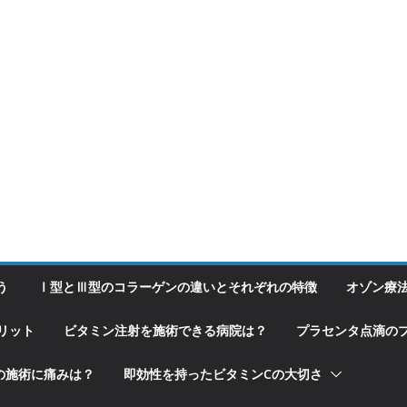
う
Ⅰ型とⅢ型のコラーゲンの違いとそれぞれの特徴
オゾン療
リット
ビタミン注射を施術できる病院は？
プラセンタ点滴の
の施術に痛みは？
即効性を持ったビタミンCの大切さ