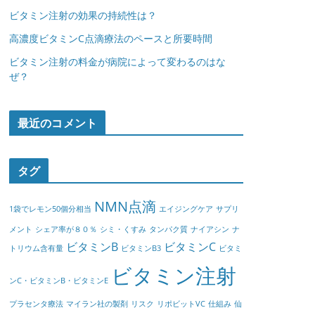
ビタミン注射の効果の持続性は？
高濃度ビタミンC点滴療法のペースと所要時間
ビタミン注射の料金が病院によって変わるのはな
ぜ？
最近のコメント
タグ
NMN点滴
1袋でレモン50個分相当
エイジングケア
サプリ
メント
シェア率が８０％
シミ・くすみ
タンパク質
ナイアシン
ナ
ビタミンB
ビタミンC
トリウム含有量
ビタミンB3
ビタミ
ビタミン注射
ンC・ビタミンB・ビタミンE
プラセンタ療法
マイラン社の製剤
リスク
リポビットVC
仕組み
仙