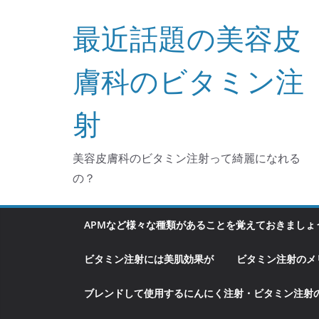
コ
最近話題の美容皮
ン
テ
ン
膚科のビタミン注
ツ
へ
射
ス
キ
美容皮膚科のビタミン注射って綺麗になれる
ッ
の？
プ
APMなど様々な種類があることを覚えておきましょ
ビタミン注射には美肌効果が
ビタミン注射のメ
ブレンドして使用するにんにく注射・ビタミン注射