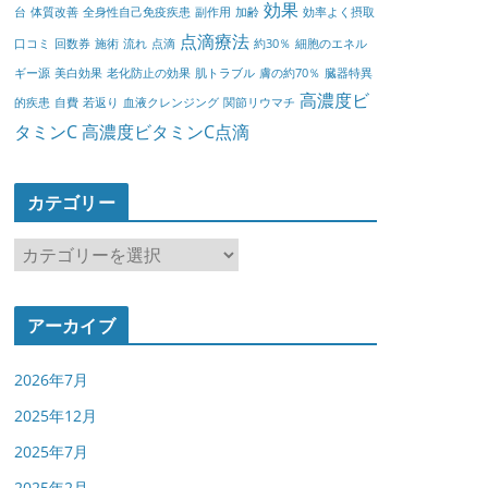
効果
台
体質改善
全身性自己免疫疾患
副作用
加齢
効率よく摂取
点滴療法
口コミ
回数券
施術
流れ
点滴
約30％
細胞のエネル
ギー源
美白効果
老化防止の効果
肌トラブル
膚の約70％
臓器特異
高濃度ビ
的疾患
自費
若返り
血液クレンジング
関節リウマチ
タミンC
高濃度ビタミンC点滴
カテゴリー
カ
テ
ゴ
アーカイブ
リ
ー
2026年7月
2025年12月
2025年7月
2025年2月