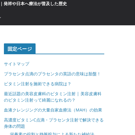
｜発祥や日本へ療法が普及した歴史
固定ページ
サイトマップ
プラセンタ点滴のプラセンタの英語の意味は胎盤！
ビタミン注射を施術できる病院は？
最近話題の美容皮膚科のビタミン注射 | 美容皮膚科
のビタミン注射って綺麗になれるの？
血液クレンジングの大量自家血療法（MAH）の効果
高濃度ビタミンC点滴・プラセンタ注射で解決できる
身体の問題
栄養素の役割と静脈投与による新たな補給法