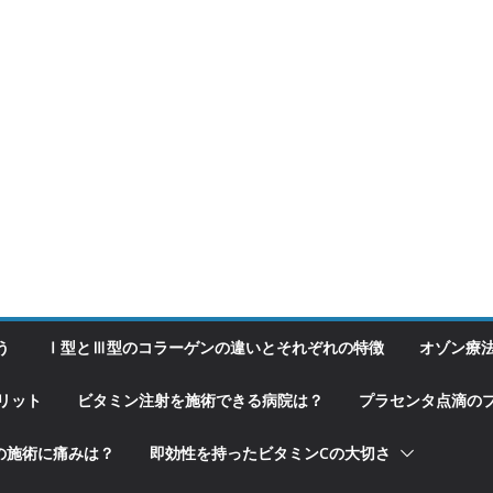
う
Ⅰ型とⅢ型のコラーゲンの違いとそれぞれの特徴
オゾン療
リット
ビタミン注射を施術できる病院は？
プラセンタ点滴の
の施術に痛みは？
即効性を持ったビタミンCの大切さ