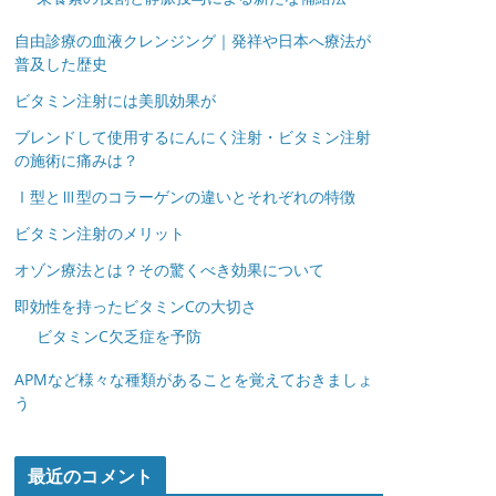
自由診療の血液クレンジング｜発祥や日本へ療法が
普及した歴史
ビタミン注射には美肌効果が
ブレンドして使用するにんにく注射・ビタミン注射
の施術に痛みは？
Ⅰ型とⅢ型のコラーゲンの違いとそれぞれの特徴
ビタミン注射のメリット
オゾン療法とは？その驚くべき効果について
即効性を持ったビタミンCの大切さ
ビタミンC欠乏症を予防
APMなど様々な種類があることを覚えておきましょ
う
最近のコメント