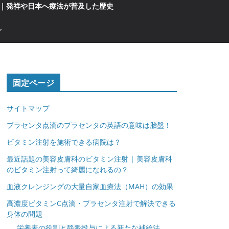
｜発祥や日本へ療法が普及した歴史
固定ページ
サイトマップ
プラセンタ点滴のプラセンタの英語の意味は胎盤！
ビタミン注射を施術できる病院は？
最近話題の美容皮膚科のビタミン注射 | 美容皮膚科
のビタミン注射って綺麗になれるの？
血液クレンジングの大量自家血療法（MAH）の効果
高濃度ビタミンC点滴・プラセンタ注射で解決できる
身体の問題
栄養素の役割と静脈投与による新たな補給法