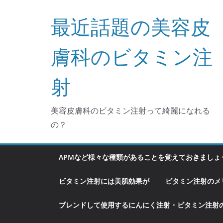
コ
最近話題の美容皮
ン
テ
ン
膚科のビタミン注
ツ
へ
射
ス
キ
美容皮膚科のビタミン注射って綺麗になれる
ッ
の？
プ
APMなど様々な種類があることを覚えておきましょ
ビタミン注射には美肌効果が
ビタミン注射のメ
ブレンドして使用するにんにく注射・ビタミン注射