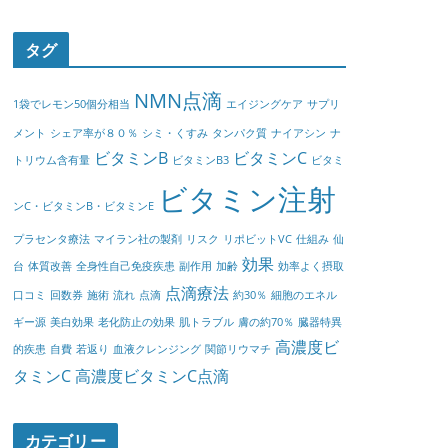
タグ
NMN点滴
1袋でレモン50個分相当
エイジングケア
サプリ
メント
シェア率が８０％
シミ・くすみ
タンパク質
ナイアシン
ナ
ビタミンB
ビタミンC
トリウム含有量
ビタミンB3
ビタミ
ビタミン注射
ンC・ビタミンB・ビタミンE
プラセンタ療法
マイラン社の製剤
リスク
リポビットVC
仕組み
仙
効果
台
体質改善
全身性自己免疫疾患
副作用
加齢
効率よく摂取
点滴療法
口コミ
回数券
施術
流れ
点滴
約30％
細胞のエネル
ギー源
美白効果
老化防止の効果
肌トラブル
膚の約70％
臓器特異
高濃度ビ
的疾患
自費
若返り
血液クレンジング
関節リウマチ
タミンC
高濃度ビタミンC点滴
カテゴリー