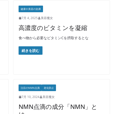
健康や美容の効果
7月 4, 2025
美容魔女
高濃度のビタミンを凝縮
食べ物から必要なビタミンCを摂取するとな
続きを読む
注目のNMN点滴
老化防止
7月 10, 2024
美容魔女
NMN点滴の成分「NMN」と