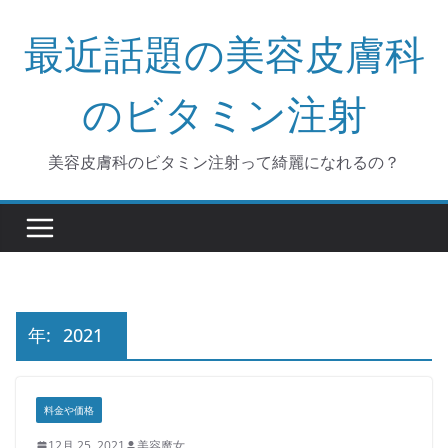
コ
最近話題の美容皮膚科
ン
テ
ン
のビタミン注射
ツ
へ
美容皮膚科のビタミン注射って綺麗になれるの？
ス
キ
ッ
プ
年:
2021
料金や価格
12月 25, 2021
美容魔女