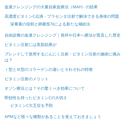
血液クレンジングの大量自家血療法（MAH）の効果
高濃度ビタミンC点滴・プラセンタ注射で解決できる身体の問題
栄養素の役割と静脈投与による新たな補給法
自由診療の血液クレンジング｜発祥や日本へ療法が普及した歴史
ビタミン注射には美肌効果が
ブレンドして使用するにんにく注射・ビタミン注射の施術に痛み
は？
Ⅰ型とⅢ型のコラーゲンの違いとそれぞれの特徴
ビタミン注射のメリット
オゾン療法とは？その驚くべき効果について
即効性を持ったビタミンCの大切さ
ビタミンC欠乏症を予防
APMなど様々な種類があることを覚えておきましょう