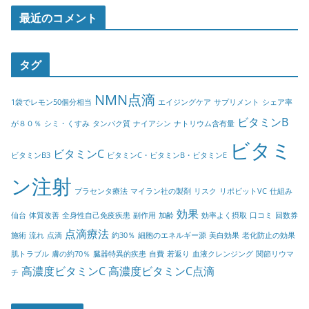
最近のコメント
タグ
NMN点滴
1袋でレモン50個分相当
エイジングケア
サプリメント
シェア率
ビタミンB
が８０％
シミ・くすみ
タンパク質
ナイアシン
ナトリウム含有量
ビタミ
ビタミンC
ビタミンB3
ビタミンC・ビタミンB・ビタミンE
ン注射
プラセンタ療法
マイラン社の製剤
リスク
リポビットVC
仕組み
効果
仙台
体質改善
全身性自己免疫疾患
副作用
加齢
効率よく摂取
口コミ
回数券
点滴療法
施術
流れ
点滴
約30％
細胞のエネルギー源
美白効果
老化防止の効果
肌トラブル
膚の約70％
臓器特異的疾患
自費
若返り
血液クレンジング
関節リウマ
高濃度ビタミンC
高濃度ビタミンC点滴
チ