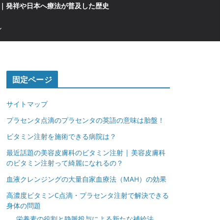
｜発祥や日本へ療法が普及した歴史
固定ページ
サイトマップ
プラセンタ点滴のプラセンタの英語の意味は胎盤！
ビタミン注射を施術できる病院は？
最近話題の美容皮膚科のビタミン注射 | 美容皮膚科
のビタミン注射って綺麗になれるの？
血液クレンジングの大量自家血療法（MAH）の効果
高濃度ビタミンC点滴・プラセンタ注射で解決できる
身体の問題
栄養素の役割と静脈投与による新たな補給法