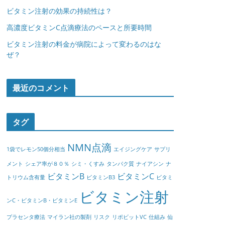
ビタミン注射の効果の持続性は？
高濃度ビタミンC点滴療法のペースと所要時間
ビタミン注射の料金が病院によって変わるのはな
ぜ？
最近のコメント
タグ
NMN点滴
1袋でレモン50個分相当
エイジングケア
サプリ
メント
シェア率が８０％
シミ・くすみ
タンパク質
ナイアシン
ナ
ビタミンB
ビタミンC
トリウム含有量
ビタミンB3
ビタミ
ビタミン注射
ンC・ビタミンB・ビタミンE
プラセンタ療法
マイラン社の製剤
リスク
リポビットVC
仕組み
仙