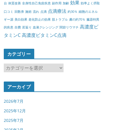
効果
台
体質改善
全身性自己免疫疾患
副作用
加齢
効率よく摂取
点滴療法
口コミ
回数券
施術
流れ
点滴
約30％
細胞のエネル
ギー源
美白効果
老化防止の効果
肌トラブル
膚の約70％
臓器特異
高濃度ビ
的疾患
自費
若返り
血液クレンジング
関節リウマチ
タミンC
高濃度ビタミンC点滴
カテゴリー
カ
テ
ゴ
アーカイブ
リ
ー
2026年7月
2025年12月
2025年7月
2025年2月