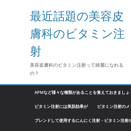
コ
最近話題の美容皮
ン
テ
ン
膚科のビタミン注
ツ
へ
射
ス
キ
美容皮膚科のビタミン注射って綺麗になれる
ッ
の？
プ
APMなど様々な種類があることを覚えておきましょ
ビタミン注射には美肌効果が
ビタミン注射のメ
ブレンドして使用するにんにく注射・ビタミン注射