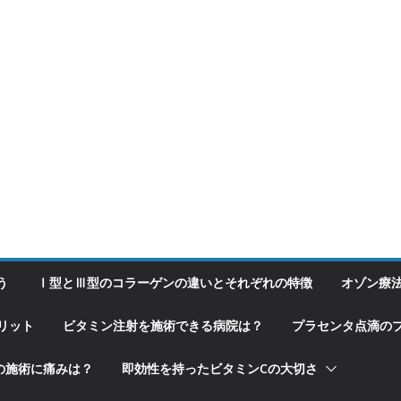
う
Ⅰ型とⅢ型のコラーゲンの違いとそれぞれの特徴
オゾン療
リット
ビタミン注射を施術できる病院は？
プラセンタ点滴の
の施術に痛みは？
即効性を持ったビタミンCの大切さ