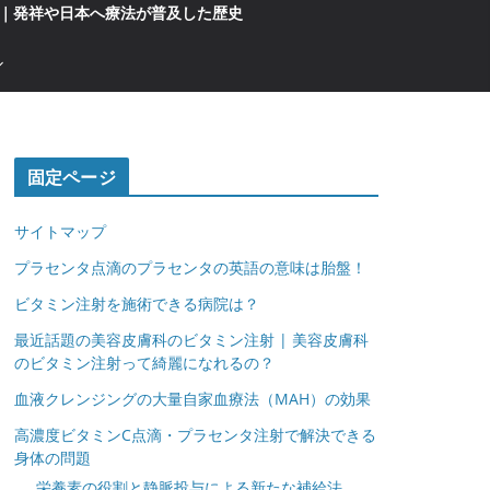
｜発祥や日本へ療法が普及した歴史
固定ページ
サイトマップ
プラセンタ点滴のプラセンタの英語の意味は胎盤！
ビタミン注射を施術できる病院は？
最近話題の美容皮膚科のビタミン注射 | 美容皮膚科
のビタミン注射って綺麗になれるの？
血液クレンジングの大量自家血療法（MAH）の効果
高濃度ビタミンC点滴・プラセンタ注射で解決できる
身体の問題
栄養素の役割と静脈投与による新たな補給法