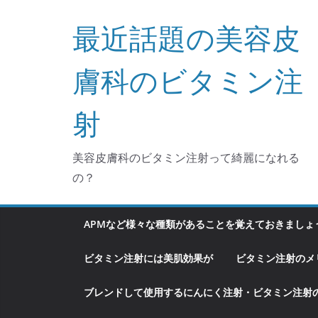
コ
最近話題の美容皮
ン
テ
ン
膚科のビタミン注
ツ
へ
射
ス
キ
美容皮膚科のビタミン注射って綺麗になれる
ッ
の？
プ
APMなど様々な種類があることを覚えておきましょ
ビタミン注射には美肌効果が
ビタミン注射のメ
ブレンドして使用するにんにく注射・ビタミン注射