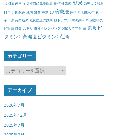
効果
台
体質改善
全身性自己免疫疾患
副作用
加齢
効率よく摂取
点滴療法
口コミ
回数券
施術
流れ
点滴
約30％
細胞のエネル
ギー源
美白効果
老化防止の効果
肌トラブル
膚の約70％
臓器特異
高濃度ビ
的疾患
自費
若返り
血液クレンジング
関節リウマチ
タミンC
高濃度ビタミンC点滴
カテゴリー
カ
テ
ゴ
アーカイブ
リ
ー
2026年7月
2025年12月
2025年7月
2025年2月