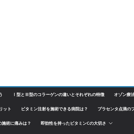
う
Ⅰ型とⅢ型のコラーゲンの違いとそれぞれの特徴
オゾン療
リット
ビタミン注射を施術できる病院は？
プラセンタ点滴の
の施術に痛みは？
即効性を持ったビタミンCの大切さ