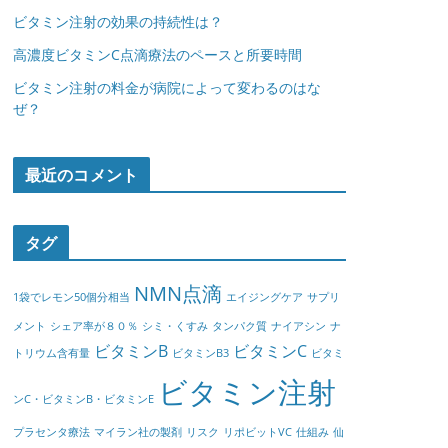
ビタミン注射の効果の持続性は？
高濃度ビタミンC点滴療法のペースと所要時間
ビタミン注射の料金が病院によって変わるのはな
ぜ？
最近のコメント
タグ
NMN点滴
1袋でレモン50個分相当
エイジングケア
サプリ
メント
シェア率が８０％
シミ・くすみ
タンパク質
ナイアシン
ナ
ビタミンB
ビタミンC
トリウム含有量
ビタミンB3
ビタミ
ビタミン注射
ンC・ビタミンB・ビタミンE
プラセンタ療法
マイラン社の製剤
リスク
リポビットVC
仕組み
仙