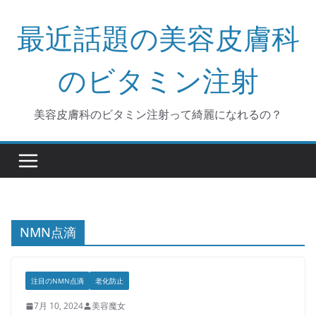
コ
最近話題の美容皮膚科
ン
テ
ン
のビタミン注射
ツ
へ
美容皮膚科のビタミン注射って綺麗になれるの？
ス
キ
ッ
プ
NMN点滴
注目のNMN点滴
老化防止
7月 10, 2024
美容魔女