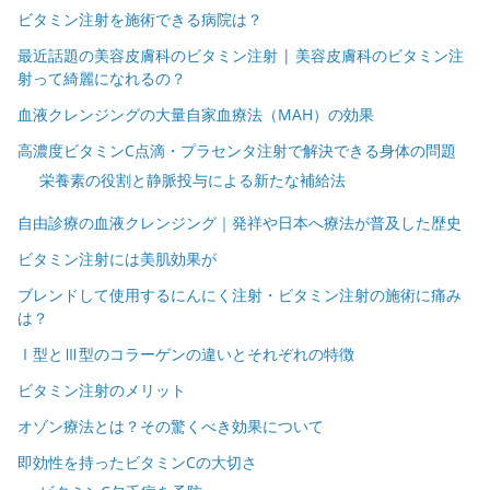
ビタミン注射を施術できる病院は？
最近話題の美容皮膚科のビタミン注射 | 美容皮膚科のビタミン注
射って綺麗になれるの？
血液クレンジングの大量自家血療法（MAH）の効果
高濃度ビタミンC点滴・プラセンタ注射で解決できる身体の問題
栄養素の役割と静脈投与による新たな補給法
自由診療の血液クレンジング｜発祥や日本へ療法が普及した歴史
ビタミン注射には美肌効果が
ブレンドして使用するにんにく注射・ビタミン注射の施術に痛み
は？
Ⅰ型とⅢ型のコラーゲンの違いとそれぞれの特徴
ビタミン注射のメリット
オゾン療法とは？その驚くべき効果について
即効性を持ったビタミンCの大切さ