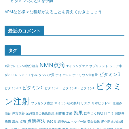
ビタミンC欠乏症を予防
APMなど様々な種類があることを覚えておきましょう
最近のコメント
タグ
NMN点滴
1袋でレモン50個分相当
エイジングケア
サプリメント
シェア率
ビタミンB
が８０％
シミ・くすみ
タンパク質
ナイアシン
ナトリウム含有量
ビタミ
ビタミンC
ビタミンB3
ビタミンC・ビタミンB・ビタミンE
ン注射
プラセンタ療法
マイラン社の製剤
リスク
リポビットVC
仕組み
効果
仙台
体質改善
全身性自己免疫疾患
副作用
加齢
効率よく摂取
口コミ
回数券
点滴療法
施術
流れ
点滴
約30％
細胞のエネルギー源
美白効果
老化防止の効果