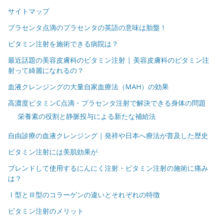
サイトマップ
プラセンタ点滴のプラセンタの英語の意味は胎盤！
ビタミン注射を施術できる病院は？
最近話題の美容皮膚科のビタミン注射 | 美容皮膚科のビタミン注
射って綺麗になれるの？
血液クレンジングの大量自家血療法（MAH）の効果
高濃度ビタミンC点滴・プラセンタ注射で解決できる身体の問題
栄養素の役割と静脈投与による新たな補給法
自由診療の血液クレンジング｜発祥や日本へ療法が普及した歴史
ビタミン注射には美肌効果が
ブレンドして使用するにんにく注射・ビタミン注射の施術に痛み
は？
Ⅰ型とⅢ型のコラーゲンの違いとそれぞれの特徴
ビタミン注射のメリット