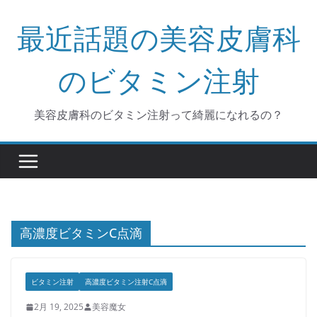
コ
最近話題の美容皮膚科
ン
テ
ン
のビタミン注射
ツ
へ
美容皮膚科のビタミン注射って綺麗になれるの？
ス
キ
ッ
プ
高濃度ビタミンC点滴
ビタミン注射
高濃度ビタミン注射C点滴
2月 19, 2025
美容魔女