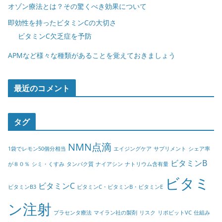
オゾン療法とは？その驚くべき効果について
即効性を持ったビタミンCの大切さ
ビタミンC欠乏症を予防
APMなど様々な種類があることを覚えておきましょう
最近のコメント
タグ
NMN点滴
1袋でレモン50個分相当
エイジングケア
サプリメント
シェア率
ビタミンB
が８０％
シミ・くすみ
タンパク質
ナイアシン
ナトリウム含有量
ビタミ
ビタミンC
ビタミンB3
ビタミンC・ビタミンB・ビタミンE
ン注射
プラセンタ療法
マイラン社の製剤
リスク
リポビットVC
仕組み