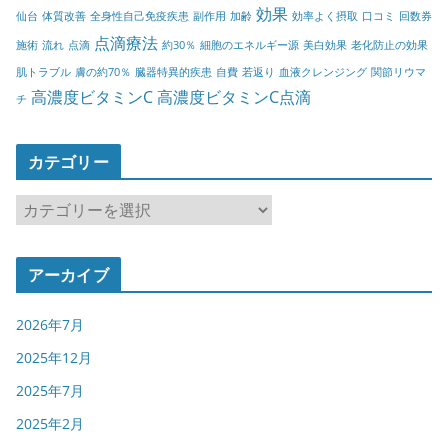
効果
仙台
体質改善
全身性自己免疫疾患
副作用
加齢
効率よく摂取
口コミ
回数券
点滴療法
施術
流れ
点滴
約30％
細胞のエネルギー源
美白効果
老化防止の効果
肌トラブル
膚の約70％
臓器特異的疾患
自費
若返り
血液クレンジング
関節リウマ
高濃度ビタミンC
高濃度ビタミンC点滴
チ
カテゴリー
カ
テ
ゴ
アーカイブ
リ
ー
2026年7月
2025年12月
2025年7月
2025年2月