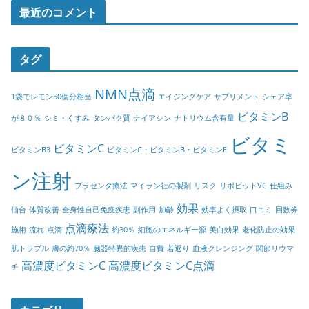
最近のコメント
タグ
NMN点滴
1袋でレモン50個分相当
エイジングケア
サプリメント
シェア率
ビタミンB
が８０％
シミ・くすみ
タンパク質
ナイアシン
ナトリウム含有量
ビタミ
ビタミンC
ビタミンB3
ビタミンC・ビタミンB・ビタミンE
ン注射
プラセンタ療法
マイラン社の製剤
リスク
リポビットVC
仕組み
効果
仙台
体質改善
全身性自己免疫疾患
副作用
加齢
効率よく摂取
口コミ
回数券
点滴療法
施術
流れ
点滴
約30％
細胞のエネルギー源
美白効果
老化防止の効果
肌トラブル
膚の約70％
臓器特異的疾患
自費
若返り
血液クレンジング
関節リウマ
高濃度ビタミンC
高濃度ビタミンC点滴
チ