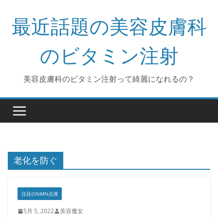
コ
最近話題の美容皮膚科
ン
テ
ン
のビタミン注射
ツ
へ
美容皮膚科のビタミン注射って綺麗になれるの？
ス
キ
ッ
プ
老化を防ぐ
注目のNMN点滴
5月 5, 2022
美容魔女