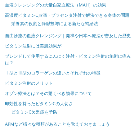
血液クレンジングの大量自家血療法（MAH）の効果
高濃度ビタミンC点滴・プラセンタ注射で解決できる身体の問題
栄養素の役割と静脈投与による新たな補給法
自由診療の血液クレンジング｜発祥や日本へ療法が普及した歴史
ビタミン注射には美肌効果が
ブレンドして使用するにんにく注射・ビタミン注射の施術に痛み
は？
Ⅰ型とⅢ型のコラーゲンの違いとそれぞれの特徴
ビタミン注射のメリット
オゾン療法とは？その驚くべき効果について
即効性を持ったビタミンCの大切さ
ビタミンC欠乏症を予防
APMなど様々な種類があることを覚えておきましょう