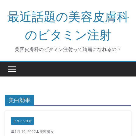
コ
最近話題の美容皮膚科
ン
テ
ン
のビタミン注射
ツ
へ
美容皮膚科のビタミン注射って綺麗になれるの？
ス
キ
ッ
プ
美白効果
ビタミン注射
1月 19, 2022
美容魔女