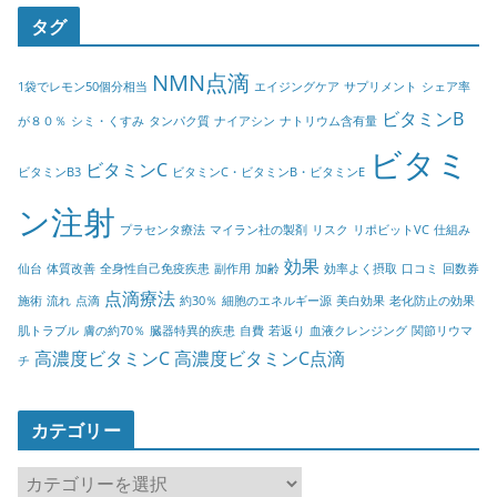
タグ
NMN点滴
1袋でレモン50個分相当
エイジングケア
サプリメント
シェア率
ビタミンB
が８０％
シミ・くすみ
タンパク質
ナイアシン
ナトリウム含有量
ビタミ
ビタミンC
ビタミンB3
ビタミンC・ビタミンB・ビタミンE
ン注射
プラセンタ療法
マイラン社の製剤
リスク
リポビットVC
仕組み
効果
仙台
体質改善
全身性自己免疫疾患
副作用
加齢
効率よく摂取
口コミ
回数券
点滴療法
施術
流れ
点滴
約30％
細胞のエネルギー源
美白効果
老化防止の効果
肌トラブル
膚の約70％
臓器特異的疾患
自費
若返り
血液クレンジング
関節リウマ
高濃度ビタミンC
高濃度ビタミンC点滴
チ
カテゴリー
カ