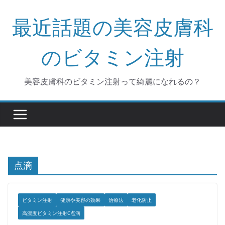
コ
最近話題の美容皮膚科
ン
テ
ン
のビタミン注射
ツ
へ
美容皮膚科のビタミン注射って綺麗になれるの？
ス
キ
ッ
プ
点滴
ビタミン注射
健康や美容の効果
治療法
老化防止
高濃度ビタミン注射C点滴