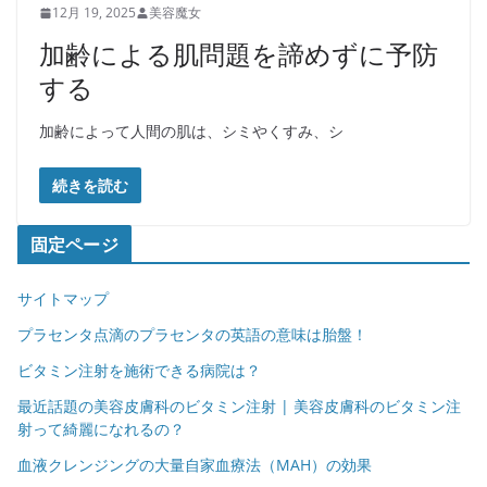
12月 19, 2025
美容魔女
加齢による肌問題を諦めずに予防
する
加齢によって人間の肌は、シミやくすみ、シ
続きを読む
固定ページ
サイトマップ
プラセンタ点滴のプラセンタの英語の意味は胎盤！
ビタミン注射を施術できる病院は？
最近話題の美容皮膚科のビタミン注射 | 美容皮膚科のビタミン注
射って綺麗になれるの？
血液クレンジングの大量自家血療法（MAH）の効果