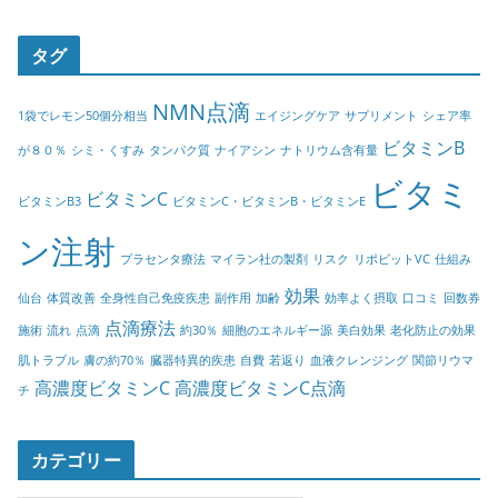
タグ
NMN点滴
1袋でレモン50個分相当
エイジングケア
サプリメント
シェア率
ビタミンB
が８０％
シミ・くすみ
タンパク質
ナイアシン
ナトリウム含有量
ビタミ
ビタミンC
ビタミンB3
ビタミンC・ビタミンB・ビタミンE
ン注射
プラセンタ療法
マイラン社の製剤
リスク
リポビットVC
仕組み
効果
仙台
体質改善
全身性自己免疫疾患
副作用
加齢
効率よく摂取
口コミ
回数券
点滴療法
施術
流れ
点滴
約30％
細胞のエネルギー源
美白効果
老化防止の効果
肌トラブル
膚の約70％
臓器特異的疾患
自費
若返り
血液クレンジング
関節リウマ
高濃度ビタミンC
高濃度ビタミンC点滴
チ
カテゴリー