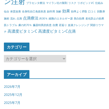
ン注射
プラセンタ療法
マイラン社の製剤
リスク
リポビットVC
仕組み
効果
仙台
体質改善
全身性自己免疫疾患
副作用
加齢
効率よく摂取
口コミ
回数券
点滴療法
施術
流れ
点滴
約30％
細胞のエネルギー源
美白効果
老化防止の効果
肌トラブル
膚の約70％
臓器特異的疾患
自費
若返り
血液クレンジング
関節リウマ
高濃度ビタミンC
高濃度ビタミンC点滴
チ
カテゴリー
カ
テ
ゴ
アーカイブ
リ
ー
2026年7月
2025年12月
2025年7月