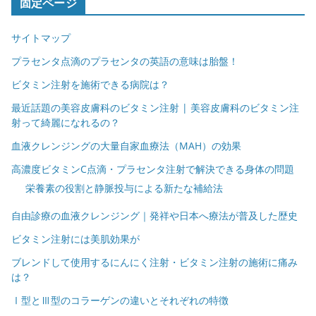
固定ページ
サイトマップ
プラセンタ点滴のプラセンタの英語の意味は胎盤！
ビタミン注射を施術できる病院は？
最近話題の美容皮膚科のビタミン注射 | 美容皮膚科のビタミン注
射って綺麗になれるの？
血液クレンジングの大量自家血療法（MAH）の効果
高濃度ビタミンC点滴・プラセンタ注射で解決できる身体の問題
栄養素の役割と静脈投与による新たな補給法
自由診療の血液クレンジング｜発祥や日本へ療法が普及した歴史
ビタミン注射には美肌効果が
ブレンドして使用するにんにく注射・ビタミン注射の施術に痛み
は？
Ⅰ型とⅢ型のコラーゲンの違いとそれぞれの特徴