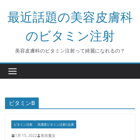
コ
最近話題の美容皮膚科
ン
テ
ン
のビタミン注射
ツ
へ
美容皮膚科のビタミン注射って綺麗になれるの？
ス
キ
ッ
プ
ビタミンB
ビタミン注射
高濃度ビタミン注射C点滴
1月 15, 2022
美容魔女