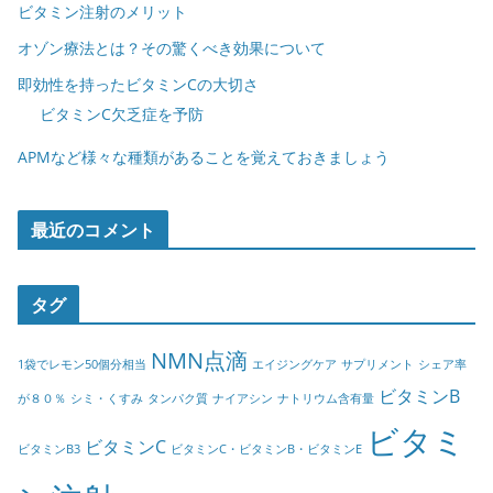
ビタミン注射のメリット
オゾン療法とは？その驚くべき効果について
即効性を持ったビタミンCの大切さ
ビタミンC欠乏症を予防
APMなど様々な種類があることを覚えておきましょう
最近のコメント
タグ
NMN点滴
1袋でレモン50個分相当
エイジングケア
サプリメント
シェア率
ビタミンB
が８０％
シミ・くすみ
タンパク質
ナイアシン
ナトリウム含有量
ビタミ
ビタミンC
ビタミンB3
ビタミンC・ビタミンB・ビタミンE