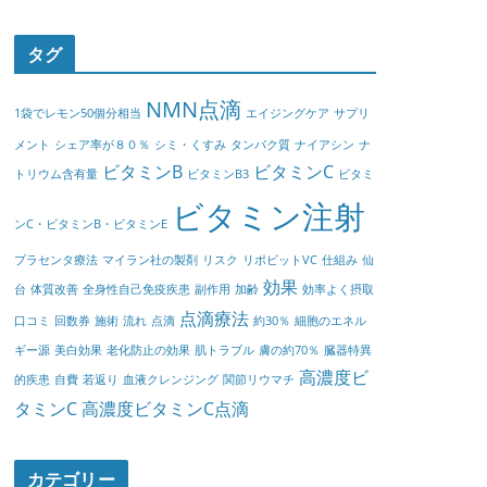
タグ
NMN点滴
1袋でレモン50個分相当
エイジングケア
サプリ
メント
シェア率が８０％
シミ・くすみ
タンパク質
ナイアシン
ナ
ビタミンB
ビタミンC
トリウム含有量
ビタミンB3
ビタミ
ビタミン注射
ンC・ビタミンB・ビタミンE
プラセンタ療法
マイラン社の製剤
リスク
リポビットVC
仕組み
仙
効果
台
体質改善
全身性自己免疫疾患
副作用
加齢
効率よく摂取
点滴療法
口コミ
回数券
施術
流れ
点滴
約30％
細胞のエネル
ギー源
美白効果
老化防止の効果
肌トラブル
膚の約70％
臓器特異
高濃度ビ
的疾患
自費
若返り
血液クレンジング
関節リウマチ
タミンC
高濃度ビタミンC点滴
カテゴリー