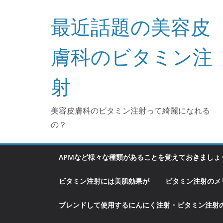
コ
最近話題の美容皮
ン
テ
ン
膚科のビタミン注
ツ
へ
射
ス
キ
美容皮膚科のビタミン注射って綺麗になれる
ッ
の？
プ
APMなど様々な種類があることを覚えておきましょ
ビタミン注射には美肌効果が
ビタミン注射のメ
ブレンドして使用するにんにく注射・ビタミン注射