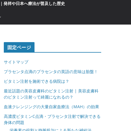
｜発祥や日本へ療法が普及した歴史
固定ページ
サイトマップ
プラセンタ点滴のプラセンタの英語の意味は胎盤！
ビタミン注射を施術できる病院は？
最近話題の美容皮膚科のビタミン注射 | 美容皮膚科
のビタミン注射って綺麗になれるの？
血液クレンジングの大量自家血療法（MAH）の効果
高濃度ビタミンC点滴・プラセンタ注射で解決できる
身体の問題
栄養素の役割と静脈投与による新たな補給法