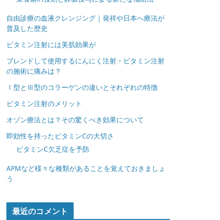
自由診療の血液クレンジング｜発祥や日本へ療法が
普及した歴史
ビタミン注射には美肌効果が
ブレンドして使用するにんにく注射・ビタミン注射
の施術に痛みは？
Ⅰ型とⅢ型のコラーゲンの違いとそれぞれの特徴
ビタミン注射のメリット
オゾン療法とは？その驚くべき効果について
即効性を持ったビタミンCの大切さ
ビタミンC欠乏症を予防
APMなど様々な種類があることを覚えておきましょ
う
最近のコメント