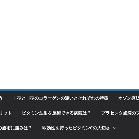
う
Ⅰ型とⅢ型のコラーゲンの違いとそれぞれの特徴
オゾン療
リット
ビタミン注射を施術できる病院は？
プラセンタ点滴の
の施術に痛みは？
即効性を持ったビタミンCの大切さ