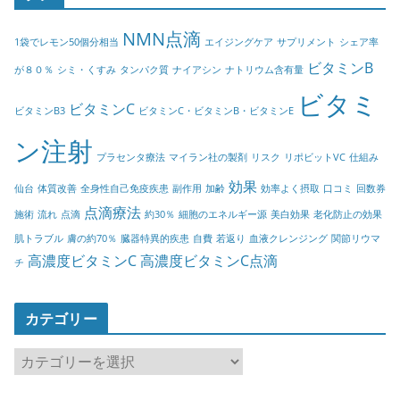
NMN点滴
1袋でレモン50個分相当
エイジングケア
サプリメント
シェア率
ビタミンB
が８０％
シミ・くすみ
タンパク質
ナイアシン
ナトリウム含有量
ビタミ
ビタミンC
ビタミンB3
ビタミンC・ビタミンB・ビタミンE
ン注射
プラセンタ療法
マイラン社の製剤
リスク
リポビットVC
仕組み
効果
仙台
体質改善
全身性自己免疫疾患
副作用
加齢
効率よく摂取
口コミ
回数券
点滴療法
施術
流れ
点滴
約30％
細胞のエネルギー源
美白効果
老化防止の効果
肌トラブル
膚の約70％
臓器特異的疾患
自費
若返り
血液クレンジング
関節リウマ
高濃度ビタミンC
高濃度ビタミンC点滴
チ
カテゴリー
カ
テ