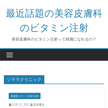
コ
最近話題の美容皮膚科
ン
テ
ン
のビタミン注射
ツ
へ
美容皮膚科のビタミン注射って綺麗になれるの？
ス
キ
ッ
プ
ソララクリニック
高濃度ビタミン注射C点滴
12月 21, 2021
美容魔女