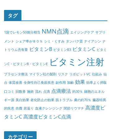
タグ
NMN点滴
1袋でレモン50個分相当
エイジングケア
サプリ
メント
シェア率が８０％
シミ・くすみ
タンパク質
ナイアシン
ナ
ビタミンB
ビタミンC
トリウム含有量
ビタミンB3
ビタミ
ビタミン注射
ンC・ビタミンB・ビタミンE
プラセンタ療法
マイラン社の製剤
リスク
リポビットVC
仕組み
仙
効果
台
体質改善
全身性自己免疫疾患
副作用
加齢
効率よく摂取
点滴療法
口コミ
回数券
施術
流れ
点滴
約30％
細胞のエネル
ギー源
美白効果
老化防止の効果
肌トラブル
膚の約70％
臓器特異
高濃度ビ
的疾患
自費
若返り
血液クレンジング
関節リウマチ
タミンC
高濃度ビタミンC点滴
カテゴリー