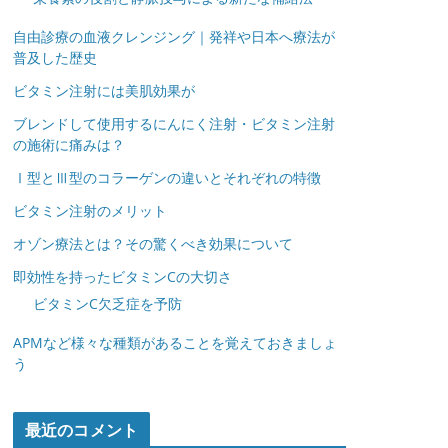
自由診療の血液クレンジング｜発祥や日本へ療法が
普及した歴史
ビタミン注射には美肌効果が
ブレンドして使用するにんにく注射・ビタミン注射
の施術に痛みは？
Ⅰ型とⅢ型のコラーゲンの違いとそれぞれの特徴
ビタミン注射のメリット
オゾン療法とは？その驚くべき効果について
即効性を持ったビタミンCの大切さ
ビタミンC欠乏症を予防
APMなど様々な種類があることを覚えておきましょ
う
最近のコメント