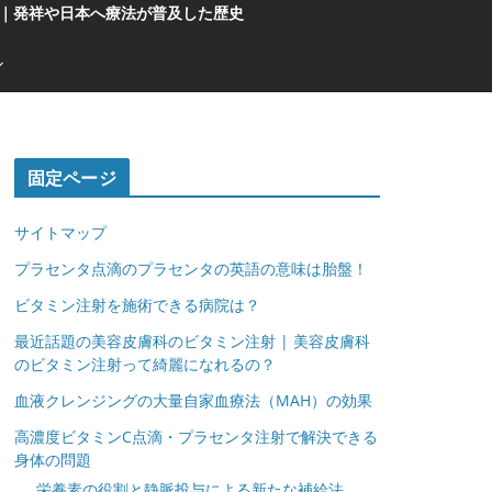
｜発祥や日本へ療法が普及した歴史
固定ページ
サイトマップ
プラセンタ点滴のプラセンタの英語の意味は胎盤！
ビタミン注射を施術できる病院は？
最近話題の美容皮膚科のビタミン注射 | 美容皮膚科
のビタミン注射って綺麗になれるの？
血液クレンジングの大量自家血療法（MAH）の効果
高濃度ビタミンC点滴・プラセンタ注射で解決できる
身体の問題
栄養素の役割と静脈投与による新たな補給法