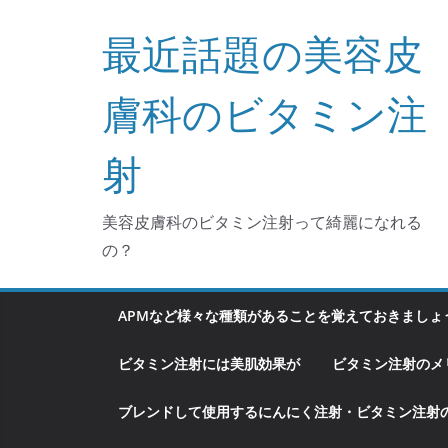
コ
最近話題の美容皮
ン
テ
ン
膚科のビタミン注
ツ
へ
射
ス
キ
美容皮膚科のビタミン注射って綺麗になれる
ッ
の？
プ
APMなど様々な種類があることを覚えておきましょ
ビタミン注射には美肌効果が
ビタミン注射のメ
ブレンドして使用するにんにく注射・ビタミン注射