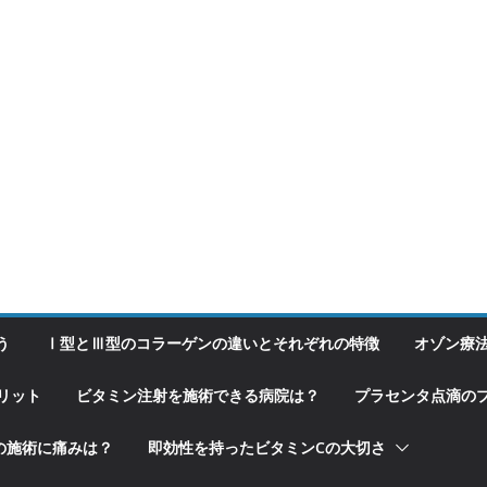
う
Ⅰ型とⅢ型のコラーゲンの違いとそれぞれの特徴
オゾン療
リット
ビタミン注射を施術できる病院は？
プラセンタ点滴の
の施術に痛みは？
即効性を持ったビタミンCの大切さ