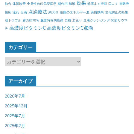
効果
仙台
体質改善
全身性自己免疫疾患
副作用
加齢
効率よく摂取
口コミ
回数券
点滴療法
施術
流れ
点滴
約30％
細胞のエネルギー源
美白効果
老化防止の効果
肌トラブル
膚の約70％
臓器特異的疾患
自費
若返り
血液クレンジング
関節リウマ
高濃度ビタミンC
高濃度ビタミンC点滴
チ
カテゴリー
カ
テ
ゴ
アーカイブ
リ
ー
2026年7月
2025年12月
2025年7月
2025年2月