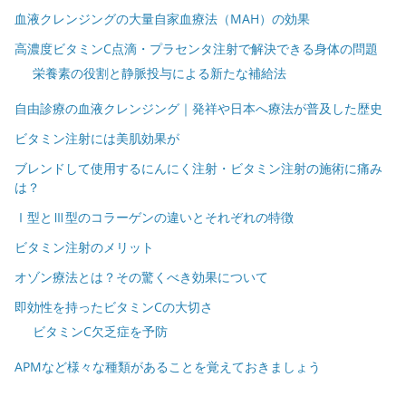
血液クレンジングの大量自家血療法（MAH）の効果
高濃度ビタミンC点滴・プラセンタ注射で解決できる身体の問題
栄養素の役割と静脈投与による新たな補給法
自由診療の血液クレンジング｜発祥や日本へ療法が普及した歴史
ビタミン注射には美肌効果が
ブレンドして使用するにんにく注射・ビタミン注射の施術に痛み
は？
Ⅰ型とⅢ型のコラーゲンの違いとそれぞれの特徴
ビタミン注射のメリット
オゾン療法とは？その驚くべき効果について
即効性を持ったビタミンCの大切さ
ビタミンC欠乏症を予防
APMなど様々な種類があることを覚えておきましょう