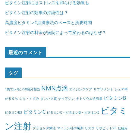
ビタミン注射にはストレスを和らげる効果も
ビタミン注射の効果の持続性は？
高濃度ビタミンC点滴療法のペースと所要時間
ビタミン注射の料金が病院によって変わるのはなぜ？
最近のコメント
タグ
NMN点滴
1袋でレモン50個分相当
エイジングケア
サプリメント
シェア率
ビタミンB
が８０％
シミ・くすみ
タンパク質
ナイアシン
ナトリウム含有量
ビタミ
ビタミンC
ビタミンB3
ビタミンC・ビタミンB・ビタミンE
ン注射
プラセンタ療法
マイラン社の製剤
リスク
リポビットVC
仕組み