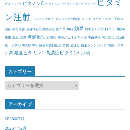
ビタミ
ビタミンC
ビタミンB3
ビタミンC・ビタミンB・ビタミンE
ン注射
プラセンタ療法
マイラン社の製剤
リスク
リポビットVC
仕組み
効果
仙台
体質改善
全身性自己免疫疾患
副作用
加齢
効率よく摂取
口コミ
回数券
点滴療法
施術
流れ
点滴
約30％
細胞のエネルギー源
美白効果
老化防止の効果
肌トラブル
膚の約70％
臓器特異的疾患
自費
若返り
血液クレンジング
関節リウマ
高濃度ビタミンC
高濃度ビタミンC点滴
チ
カテゴリー
カ
テ
ゴ
アーカイブ
リ
ー
2026年7月
2025年12月