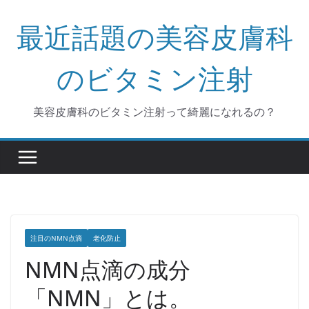
コ
最近話題の美容皮膚科
ン
テ
ン
のビタミン注射
ツ
へ
美容皮膚科のビタミン注射って綺麗になれるの？
ス
キ
ッ
プ
注目のNMN点滴
老化防止
NMN点滴の成分
「NMN」とは。