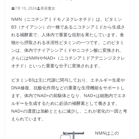
7月 10, 2024
美容魔女
NMN（ニコチンアミドモノヌクレオチド）は、ビタミン
B3（ナイアシン）の一種であるニコチンアミドから生成さ
れる補酵素で、人体内で重要な役割を果たしています。食
物から摂取される水溶性ビタミンの一つです。このビタミ
ンは、体内でナイアシンアミドやニコチン酸に変換され、
さらにはNMNやNAD+（ニコチンアミドアデニンジヌクレ
オチド）といった重要な分子に変換されます。
ビタミンB3は主に代謝に関与しており、エネルギー生産や
DNA修復、抗酸化作用などの重要な生理機能をサポートし
ます。体内でNAD+の前駆体となり、NAD+は細胞内でエネ
ルギーを生成するために必須の補酵素として働きます。
NAD+の濃度は加齢とともに減少し、これが老化の一因と考
えられています。
NMNはこの