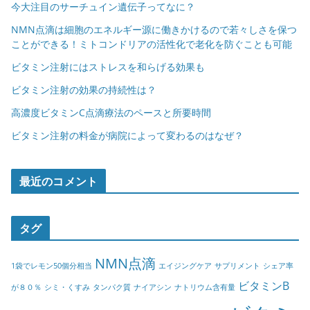
今大注目のサーチュイン遺伝子ってなに？
NMN点滴は細胞のエネルギー源に働きかけるので若々しさを保つ
ことができる！ミトコンドリアの活性化で老化を防ぐことも可能
ビタミン注射にはストレスを和らげる効果も
ビタミン注射の効果の持続性は？
高濃度ビタミンC点滴療法のペースと所要時間
ビタミン注射の料金が病院によって変わるのはなぜ？
最近のコメント
タグ
NMN点滴
1袋でレモン50個分相当
エイジングケア
サプリメント
シェア率
ビタミンB
が８０％
シミ・くすみ
タンパク質
ナイアシン
ナトリウム含有量