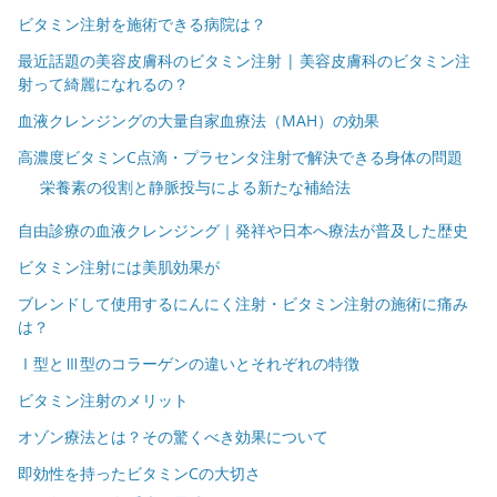
ビタミン注射を施術できる病院は？
最近話題の美容皮膚科のビタミン注射 | 美容皮膚科のビタミン注
射って綺麗になれるの？
血液クレンジングの大量自家血療法（MAH）の効果
高濃度ビタミンC点滴・プラセンタ注射で解決できる身体の問題
栄養素の役割と静脈投与による新たな補給法
自由診療の血液クレンジング｜発祥や日本へ療法が普及した歴史
ビタミン注射には美肌効果が
ブレンドして使用するにんにく注射・ビタミン注射の施術に痛み
は？
Ⅰ型とⅢ型のコラーゲンの違いとそれぞれの特徴
ビタミン注射のメリット
オゾン療法とは？その驚くべき効果について
即効性を持ったビタミンCの大切さ