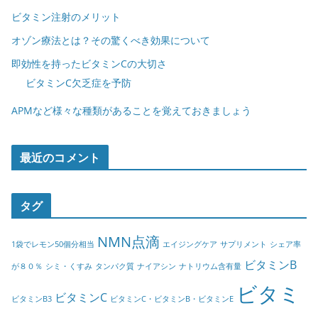
ビタミン注射のメリット
オゾン療法とは？その驚くべき効果について
即効性を持ったビタミンCの大切さ
ビタミンC欠乏症を予防
APMなど様々な種類があることを覚えておきましょう
最近のコメント
タグ
NMN点滴
1袋でレモン50個分相当
エイジングケア
サプリメント
シェア率
ビタミンB
が８０％
シミ・くすみ
タンパク質
ナイアシン
ナトリウム含有量
ビタミ
ビタミンC
ビタミンB3
ビタミンC・ビタミンB・ビタミンE