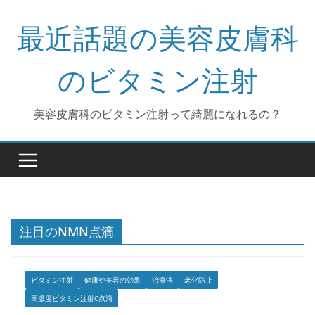
コ
最近話題の美容皮膚科
ン
テ
ン
のビタミン注射
ツ
へ
美容皮膚科のビタミン注射って綺麗になれるの？
ス
キ
ッ
プ
注目のNMN点滴
ビタミン注射
健康や美容の効果
治療法
老化防止
高濃度ビタミン注射C点滴