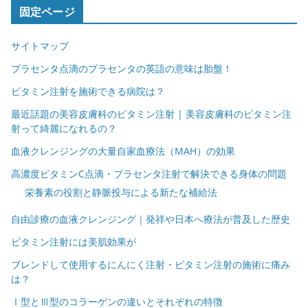
固定ページ
サイトマップ
プラセンタ点滴のプラセンタの英語の意味は胎盤！
ビタミン注射を施術できる病院は？
最近話題の美容皮膚科のビタミン注射 | 美容皮膚科のビタミン注
射って綺麗になれるの？
血液クレンジングの大量自家血療法（MAH）の効果
高濃度ビタミンC点滴・プラセンタ注射で解決できる身体の問題
栄養素の役割と静脈投与による新たな補給法
自由診療の血液クレンジング｜発祥や日本へ療法が普及した歴史
ビタミン注射には美肌効果が
ブレンドして使用するにんにく注射・ビタミン注射の施術に痛み
は？
Ⅰ型とⅢ型のコラーゲンの違いとそれぞれの特徴