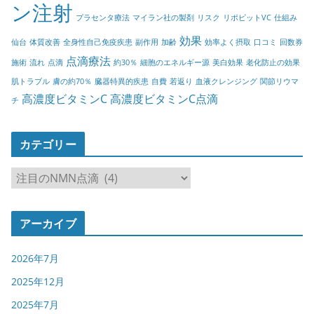
ン注射
プラセンタ療法
マイラン社の製剤
リスク
リポビットVC
仕組み
効果
仙台
体質改善
全身性自己免疫疾患
副作用
加齢
効率よく摂取
口コミ
回数券
点滴療法
施術
流れ
点滴
約30％
細胞のエネルギー源
美白効果
老化防止の効果
肌トラブル
膚の約70％
臓器特異的疾患
自費
若返り
血液クレンジング
関節リウマ
高濃度ビタミンC
高濃度ビタミンC点滴
チ
カテゴリー
カ
テ
ゴ
アーカイブ
リ
ー
2026年7月
2025年12月
2025年7月