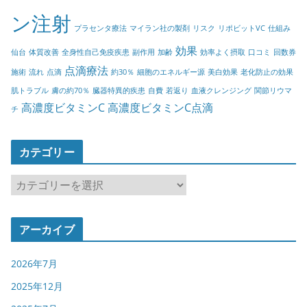
ン注射
プラセンタ療法
マイラン社の製剤
リスク
リポビットVC
仕組み
効果
仙台
体質改善
全身性自己免疫疾患
副作用
加齢
効率よく摂取
口コミ
回数券
点滴療法
施術
流れ
点滴
約30％
細胞のエネルギー源
美白効果
老化防止の効果
肌トラブル
膚の約70％
臓器特異的疾患
自費
若返り
血液クレンジング
関節リウマ
高濃度ビタミンC
高濃度ビタミンC点滴
チ
カテゴリー
カ
テ
ゴ
アーカイブ
リ
ー
2026年7月
2025年12月