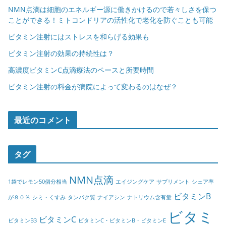
NMN点滴は細胞のエネルギー源に働きかけるので若々しさを保つ
ことができる！ミトコンドリアの活性化で老化を防ぐことも可能
ビタミン注射にはストレスを和らげる効果も
ビタミン注射の効果の持続性は？
高濃度ビタミンC点滴療法のペースと所要時間
ビタミン注射の料金が病院によって変わるのはなぜ？
最近のコメント
タグ
NMN点滴
1袋でレモン50個分相当
エイジングケア
サプリメント
シェア率
ビタミンB
が８０％
シミ・くすみ
タンパク質
ナイアシン
ナトリウム含有量
ビタミ
ビタミンC
ビタミンB3
ビタミンC・ビタミンB・ビタミンE