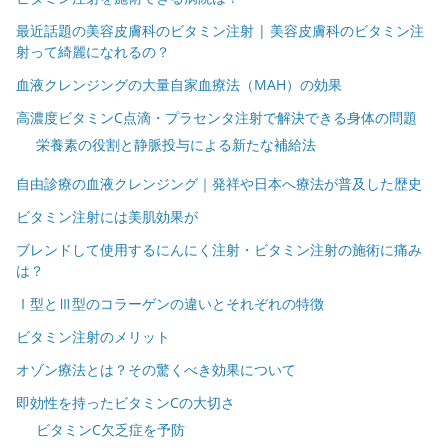
最近話題の美容皮膚科のビタミン注射 | 美容皮膚科のビタミン注
射って綺麗になれるの？
血液クレンジングの大量自家血療法（MAH）の効果
高濃度ビタミンC点滴・プラセンタ注射で解決できる身体の問題
栄養素の役割と静脈投与による新たな補給法
自由診療の血液クレンジング｜発祥や日本へ療法が普及した歴史
ビタミン注射には美肌効果が
ブレンドして使用するにんにく注射・ビタミン注射の施術に痛み
は？
Ⅰ型とⅢ型のコラーゲンの違いとそれぞれの特徴
ビタミン注射のメリット
オゾン療法とは？その驚くべき効果について
即効性を持ったビタミンCの大切さ
ビタミンC欠乏症を予防