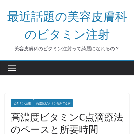
コ
最近話題の美容皮膚科
ン
テ
ン
のビタミン注射
ツ
へ
美容皮膚科のビタミン注射って綺麗になれるの？
ス
キ
ッ
プ
ビタミン注射
高濃度ビタミン注射C点滴
高濃度ビタミンC点滴療法
のペースと所要時間