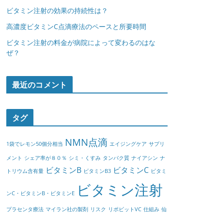
ビタミン注射の効果の持続性は？
高濃度ビタミンC点滴療法のペースと所要時間
ビタミン注射の料金が病院によって変わるのはな
ぜ？
最近のコメント
タグ
NMN点滴
1袋でレモン50個分相当
エイジングケア
サプリ
メント
シェア率が８０％
シミ・くすみ
タンパク質
ナイアシン
ナ
ビタミンB
ビタミンC
トリウム含有量
ビタミンB3
ビタミ
ビタミン注射
ンC・ビタミンB・ビタミンE
プラセンタ療法
マイラン社の製剤
リスク
リポビットVC
仕組み
仙