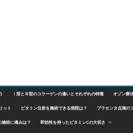
う
Ⅰ型とⅢ型のコラーゲンの違いとそれぞれの特徴
オゾン療
リット
ビタミン注射を施術できる病院は？
プラセンタ点滴の
の施術に痛みは？
即効性を持ったビタミンCの大切さ