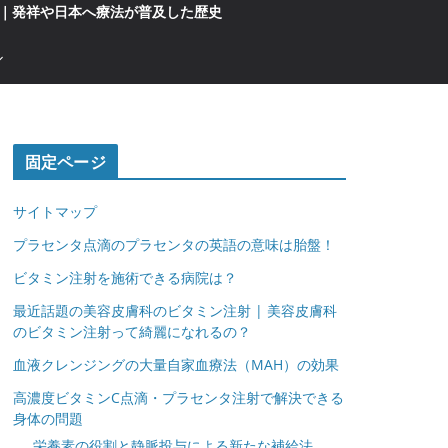
｜発祥や日本へ療法が普及した歴史
固定ページ
サイトマップ
プラセンタ点滴のプラセンタの英語の意味は胎盤！
ビタミン注射を施術できる病院は？
最近話題の美容皮膚科のビタミン注射 | 美容皮膚科
のビタミン注射って綺麗になれるの？
血液クレンジングの大量自家血療法（MAH）の効果
高濃度ビタミンC点滴・プラセンタ注射で解決できる
身体の問題
栄養素の役割と静脈投与による新たな補給法