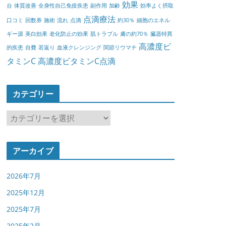
効果
台
体質改善
全身性自己免疫疾患
副作用
加齢
効率よく摂取
点滴療法
口コミ
回数券
施術
流れ
点滴
約30％
細胞のエネル
ギー源
美白効果
老化防止の効果
肌トラブル
膚の約70％
臓器特異
高濃度ビ
的疾患
自費
若返り
血液クレンジング
関節リウマチ
タミンC
高濃度ビタミンC点滴
カテゴリー
カ
テ
ゴ
アーカイブ
リ
ー
2026年7月
2025年12月
2025年7月
2025年2月