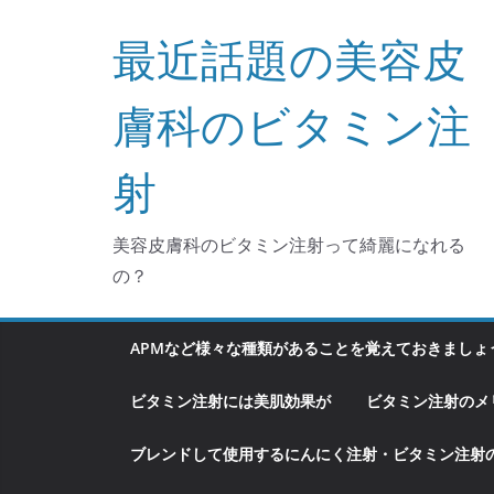
コ
最近話題の美容皮
ン
テ
ン
膚科のビタミン注
ツ
へ
射
ス
キ
美容皮膚科のビタミン注射って綺麗になれる
ッ
の？
プ
APMなど様々な種類があることを覚えておきましょ
ビタミン注射には美肌効果が
ビタミン注射のメ
ブレンドして使用するにんにく注射・ビタミン注射