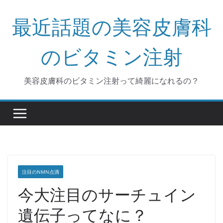
コ
最近話題の美容皮膚科
ン
テ
ン
のビタミン注射
ツ
へ
美容皮膚科のビタミン注射って綺麗になれるの？
ス
キ
ッ
プ
注目のNMN点滴
今大注目のサーチュイン
遺伝子ってなに？