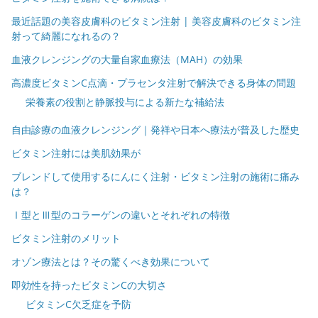
最近話題の美容皮膚科のビタミン注射 | 美容皮膚科のビタミン注
射って綺麗になれるの？
血液クレンジングの大量自家血療法（MAH）の効果
高濃度ビタミンC点滴・プラセンタ注射で解決できる身体の問題
栄養素の役割と静脈投与による新たな補給法
自由診療の血液クレンジング｜発祥や日本へ療法が普及した歴史
ビタミン注射には美肌効果が
ブレンドして使用するにんにく注射・ビタミン注射の施術に痛み
は？
Ⅰ型とⅢ型のコラーゲンの違いとそれぞれの特徴
ビタミン注射のメリット
オゾン療法とは？その驚くべき効果について
即効性を持ったビタミンCの大切さ
ビタミンC欠乏症を予防