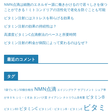
NMN点滴は細胞のエネルギー源に働きかけるので若々しさを保つ
ことができる！ミトコンドリアの活性化で老化を防ぐことも可能
ビタミン注射にはストレスを和らげる効果も
ビタミン注射の効果の持続性は？
高濃度ビタミンC点滴療法のペースと所要時間
ビタミン注射の料金が病院によって変わるのはなぜ？
最近のコメント
タグ
NMN点滴
1袋でレモン50個分相当
エイジングケア
サプリメント
シェア率
ビタミンB
が８０％
シミ・くすみ
タンパク質
ナイアシン
ナトリウム含有量
ビタミ
ビタミンC
ビタミンB3
ビタミンC・ビタミンB・ビタミンE