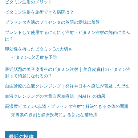
ビタミン注射のメリット
ビタミン注射を施術できる病院は？
プラセンタ点滴のプラセンタの英語の意味は胎盤！
ブレンドして使用するにんにく注射・ビタミン注射の施術に痛み
は？
即効性を持ったビタミンCの大切さ
ビタミンC欠乏症を予防
最近話題の美容皮膚科のビタミン注射 | 美容皮膚科のビタミン注
射って綺麗になれるの？
自由診療の血液クレンジング｜発祥や日本へ療法が普及した歴史
血液クレンジングの大量自家血療法（MAH）の効果
高濃度ビタミンC点滴・プラセンタ注射で解決できる身体の問題
栄養素の役割と静脈投与による新たな補給法
最近の投稿