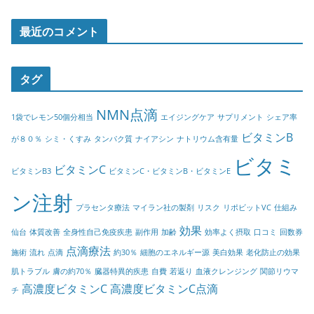
最近のコメント
タグ
NMN点滴
1袋でレモン50個分相当
エイジングケア
サプリメント
シェア率
ビタミンB
が８０％
シミ・くすみ
タンパク質
ナイアシン
ナトリウム含有量
ビタミ
ビタミンC
ビタミンB3
ビタミンC・ビタミンB・ビタミンE
ン注射
プラセンタ療法
マイラン社の製剤
リスク
リポビットVC
仕組み
効果
仙台
体質改善
全身性自己免疫疾患
副作用
加齢
効率よく摂取
口コミ
回数券
点滴療法
施術
流れ
点滴
約30％
細胞のエネルギー源
美白効果
老化防止の効果
肌トラブル
膚の約70％
臓器特異的疾患
自費
若返り
血液クレンジング
関節リウマ
高濃度ビタミンC
高濃度ビタミンC点滴
チ