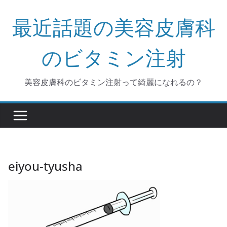
コ
最近話題の美容皮膚科
ン
テ
ン
のビタミン注射
ツ
へ
美容皮膚科のビタミン注射って綺麗になれるの？
ス
キ
ッ
プ
eiyou-tyusha