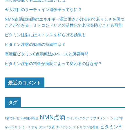
今大注目のサーチュイン遺伝子ってなに？
NMN点滴は細胞のエネルギー源に働きかけるので若々しさを保つ
ことができる！ミトコンドリアの活性化で老化を防ぐことも可能
ビタミン注射にはストレスを和らげる効果も
ビタミン注射の効果の持続性は？
高濃度ビタミンC点滴療法のペースと所要時間
ビタミン注射の料金が病院によって変わるのはなぜ？
最近のコメント
タグ
NMN点滴
1袋でレモン50個分相当
エイジングケア
サプリメント
シェア率
ビタミンB
が８０％
シミ・くすみ
タンパク質
ナイアシン
ナトリウム含有量