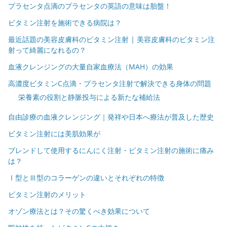
プラセンタ点滴のプラセンタの英語の意味は胎盤！
ビタミン注射を施術できる病院は？
最近話題の美容皮膚科のビタミン注射 | 美容皮膚科のビタミン注
射って綺麗になれるの？
血液クレンジングの大量自家血療法（MAH）の効果
高濃度ビタミンC点滴・プラセンタ注射で解決できる身体の問題
栄養素の役割と静脈投与による新たな補給法
自由診療の血液クレンジング｜発祥や日本へ療法が普及した歴史
ビタミン注射には美肌効果が
ブレンドして使用するにんにく注射・ビタミン注射の施術に痛み
は？
Ⅰ型とⅢ型のコラーゲンの違いとそれぞれの特徴
ビタミン注射のメリット
オゾン療法とは？その驚くべき効果について