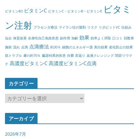
ビタミ
ビタミンC
ビタミンB3
ビタミンC・ビタミンB・ビタミンE
ン注射
プラセンタ療法
マイラン社の製剤
リスク
リポビットVC
仕組み
効果
仙台
体質改善
全身性自己免疫疾患
副作用
加齢
効率よく摂取
口コミ
回数券
点滴療法
施術
流れ
点滴
約30％
細胞のエネルギー源
美白効果
老化防止の効果
肌トラブル
膚の約70％
臓器特異的疾患
自費
若返り
血液クレンジング
関節リウマ
高濃度ビタミンC
高濃度ビタミンC点滴
チ
カテゴリー
カ
テ
ゴ
アーカイブ
リ
ー
2026年7月