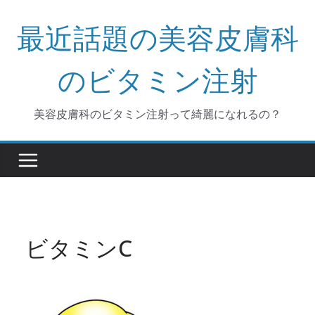
コ
最近話題の美容皮膚科
ン
テ
ン
のビタミン注射
ツ
へ
美容皮膚科のビタミン注射って綺麗になれるの？
ス
キ
ッ
プ
ビタミンC